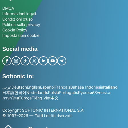
DMCA
Informazioni legali
Condizioni d’uso
Politica sulla privacy
Cookie Policy
Impostazioni cookie
Social media
Softonic in:
عربي
Deutsch
English
Español
Français
Bahasa Indonesia
Italiano
日本語
한국어
Nederlands
Polski
Português
Русский
Svenska
ภาษาไทย
Türkçe
Tiếng Việt
中文
Copyright SOFTONIC INTERNATIONAL S.A.
© 1997–2026 — Tutti i diritti riservati